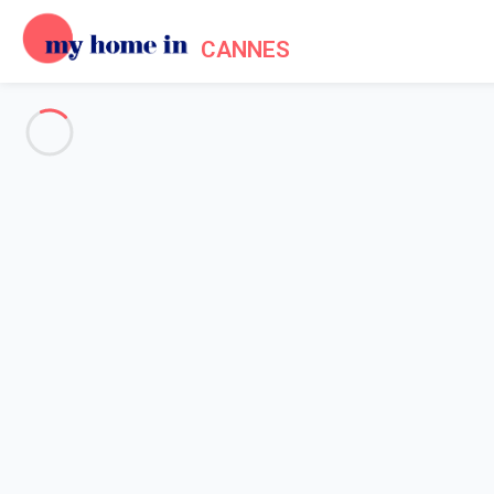
CANNES
Voir toutes les photos
Aperçu
Description
Carte
Tarifs et disponibilités
Avis (9)
Accueil
Location maisons vacances Mougins
Maison 3 chambres Mougins
Maison 3 chambres Mougins