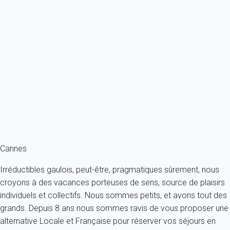
est mis en ligne par des tiers, particuliers ou professionnels de
l'immobilier. Bien que nous mettons tout en oeuvre pour garantir
la sécurité de chacun,
My home in
ne peut attester de la
pertinence des informations communiquées. La description d'un
bien est faite par son propriétaire (ou son représentant) au
travers du formulaire que nous mettons à sa disposition. De ce
fait, la société
My home in
ne peut être tenue responsable d'une
quelconque discordance entre un bien et la description qui en
est faîte.
Cannes
Irréductibles gaulois, peut-être, pragmatiques sûrement, nous
croyons à des vacances porteuses de sens, source de plaisirs
individuels et collectifs. Nous sommes petits, et avons tout des
grands. Depuis 8 ans nous sommes ravis de vous proposer une
alternative Locale et Française pour réserver vos séjours en