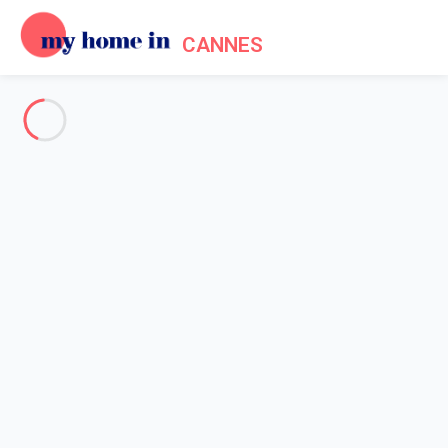
CANNES
A propos de nous -
Informations légales
Accueil
Mentions légales
My home in est une société de droit français constitué en 2012.
My home in agrège plusieurs sites au sein d'une plateforme
technologique de réservations à destination des propriétaires et
locataires auxquels elle offre un environnement sécurisé pour
réaliser leurs locations.
Notre raison sociale : SAS MY HOME IN