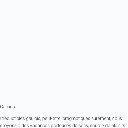
À partir de
107€
/nuit
Ref : 88443
Previous
Next
Essentiel
Appartement 1 chambre Cannes
France - Côte d'Azur - Cannes
4 personnes - 1 chambre - 1 salle de bain
À partir de
207€
/nuit
Ref : 55991
Fermer
Cannes
Irréductibles gaulois, peut-être, pragmatiques sûrement, nous
croyons à des vacances porteuses de sens, source de plaisirs