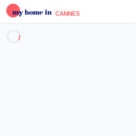
CANNES
Voir toutes les photos
Aperçu
Carte
Tarifs et disponibilités
Accueil
Location appartement Cannes
Appartement 1 chambre Cannes
Appartement 1 chambre
Cannes