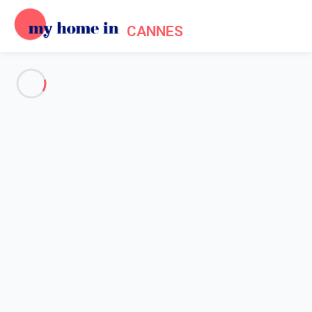
CANNES
Voir toutes les photos
Aperçu
Description
Carte
Tarifs et disponibilités
Accueil
Location appartement Cannes
Appartement 1 chambre Cannes
Appartement 1 chambre
Cannes