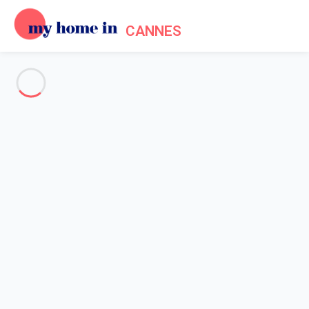
CANNES
Voir toutes les photos
Aperçu
Description
Carte
Tarifs et disponibilités
Accueil
Location appartement Cannes
Appartement 2 chambres Cannes
Appartement 2 chambres
Cannes