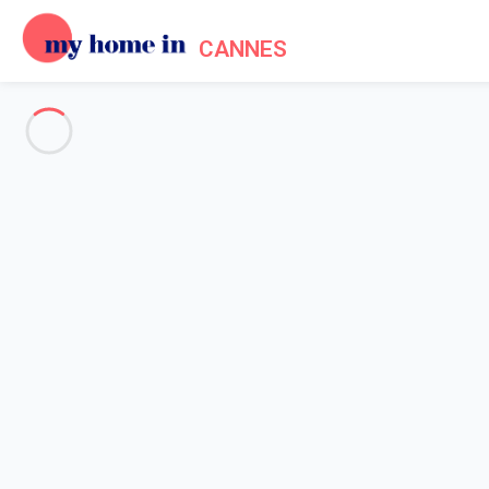
CANNES
Voir toutes les photos
Aperçu
Description
Carte
Tarifs et disponibilités
Accueil
Location appartement Cannes
Appartement 2 chambres Cannes
Appartement 2 chambres Cann
Appartement pour 4 personnes en plein 