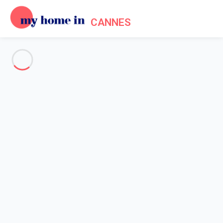
CANNES
Voir toutes les photos
Aperçu
Description
Carte
Tarifs et disponibilités
Avis (6)
Accueil
Location appartement Cannes
Appartement 1 chambre Cannes
Appartement 1 chambre
Cannes