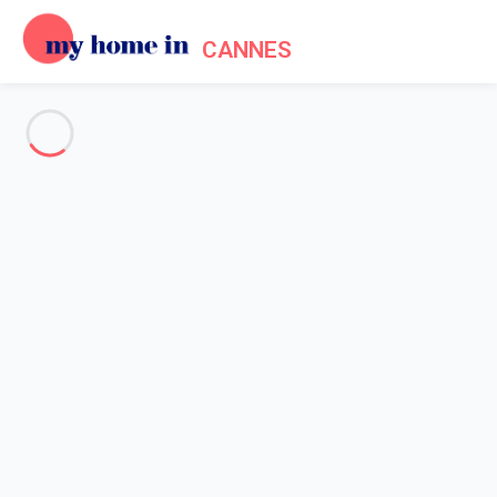
CANNES
Voir toutes les photos
Aperçu
Description
Carte
Tarifs et disponibilités
Accueil
Location appartement Cannes
Appartement 3 chambres Cannes
Appartement 3 chambres
Cannes