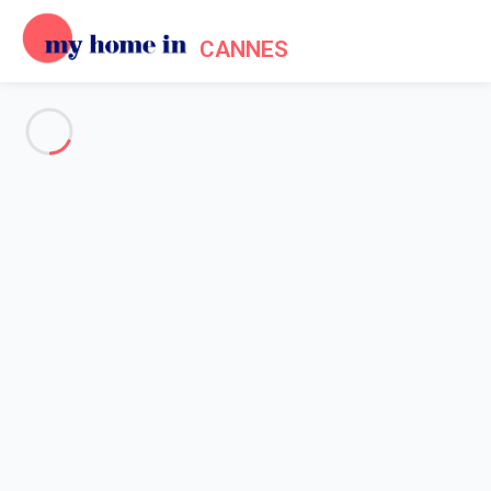
CANNES
Voir toutes les photos
Aperçu
Description
Carte
Tarifs et disponibilités
Avis (5)
Accueil
Location maisons vacances Vallauris
Maison 8 chambres Vallauris
Maison 8 chambres Vallauris