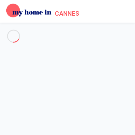
CANNES
Voir toutes les photos
Aperçu
Description
Carte
Tarifs et disponibilités
Avis (3)
Accueil
Location maisons vacances Mougins
Maison 4 chambres Mougins
Maison 4 chambres Mougins