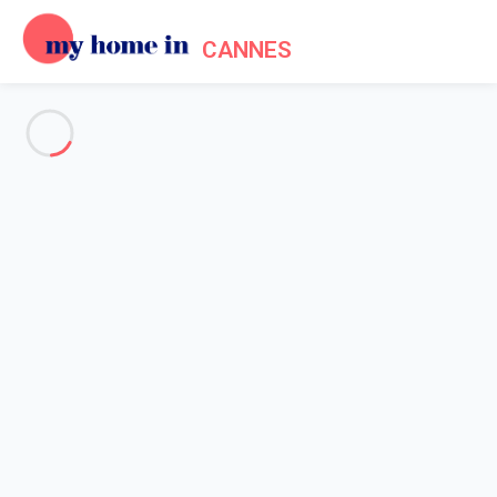
CANNES
Voir toutes les photos
Aperçu
Description
Carte
Tarifs et disponibilités
Avis (4)
Accueil
Location maisons vacances Mougins
Maison 4 chambres Mougins
Maison 4 chambres Mougins