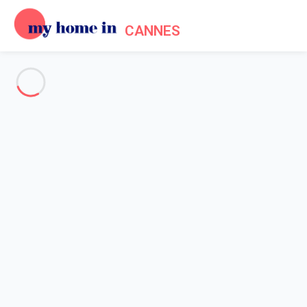
CANNES
Voir toutes les photos
Aperçu
Description
Carte
Tarifs et disponibilités
Avis (4)
Accueil
Location maison Cannes
Maison 5 chambres Cannes
Maison 5 chambres Cannes