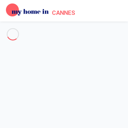
CANNES
Voir toutes les photos
Aperçu
Description
Carte
Tarifs et disponibilités
Accueil
Location appartement Cannes
Appartement 3 chambres Cannes
Appartement 3 chambres
Cannes