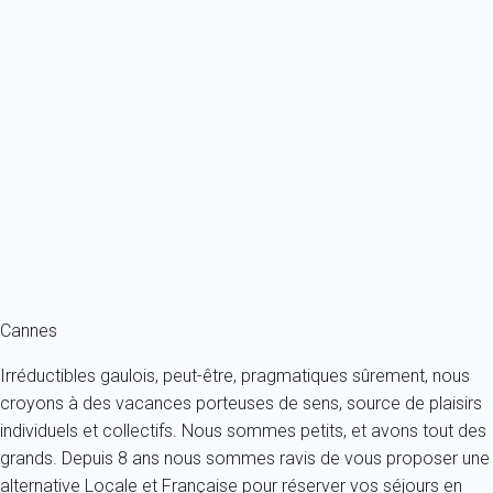
Classique
Appartement 2 chambres Cannes
France - Côte d'Azur - Cannes
4 personnes - 2 chambres - 2 salles de bain
À partir de
457€
/nuit
Ref : 88981
Fermer
Cannes
Irréductibles gaulois, peut-être, pragmatiques sûrement, nous
croyons à des vacances porteuses de sens, source de plaisirs
individuels et collectifs. Nous sommes petits, et avons tout des
grands. Depuis 8 ans nous sommes ravis de vous proposer une
alternative Locale et Française pour réserver vos séjours en