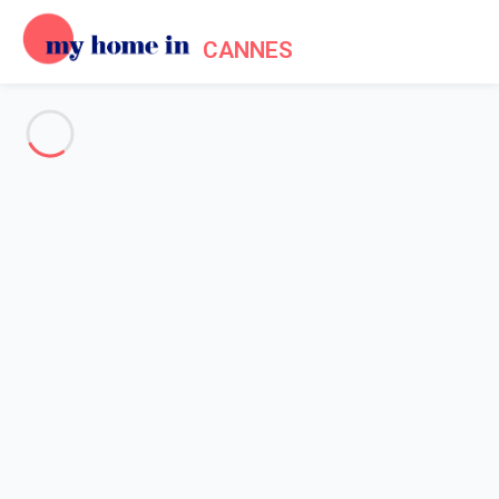
CANNES
Voir toutes les photos
Aperçu
Description
Carte
Tarifs et disponibilités
Accueil
Location appartement Cannes
Appartement 2 chambres Cannes
Appartement 2 chambres
Cannes