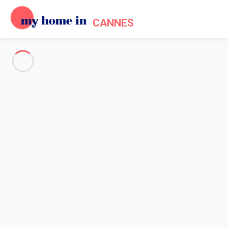
CANNES
Voir toutes les photos
Aperçu
Description
Carte
Tarifs et disponibilités
Avis (4)
Accueil
Location appartement Cannes
Appartement 3 chambres Cannes
Appartement 3 chambres Cann