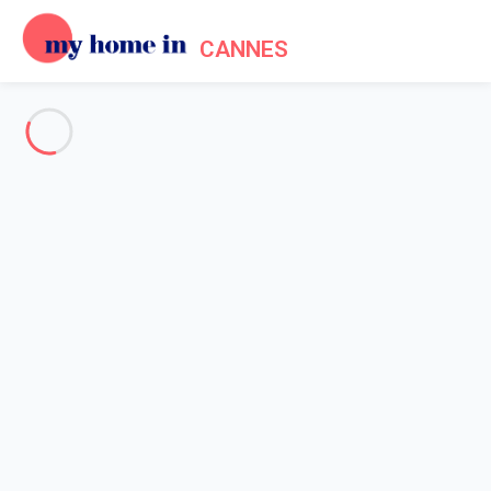
CANNES
Voir toutes les photos
Aperçu
Description
Carte
Tarifs et disponibilités
Avis (6)
Accueil
Location appartement Cannes
Appartement 1 chambre Cannes
Appartement 1 chambre
Cannes