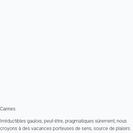
Ref : 80206
Previous
Next
Classique
Appartement 1 chambre Cannes
France - Côte d'Azur - Cannes
3 personnes - 1 chambre - 1 salle de bain
À partir de
132€
/nuit
Ref : 80077
Fermer
Cannes
Irréductibles gaulois, peut-être, pragmatiques sûrement, nous
croyons à des vacances porteuses de sens, source de plaisirs