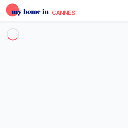
CANNES
Voir toutes les photos
Aperçu
Description
Carte
Tarifs et disponibilités
Accueil
Location appartement Cannes
Appartement 1 chambre Cannes
Appartement 1 chambre
Cannes