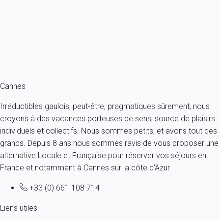
France - Côte d'Azur - Cannes
4 personnes - 2 chambres - 2 salles de bain
À partir de
216€
/nuit
Ref : 34489
Fermer
Cannes
Irréductibles gaulois, peut-être, pragmatiques sûrement, nous
croyons à des vacances porteuses de sens, source de plaisirs
individuels et collectifs. Nous sommes petits, et avons tout des
grands. Depuis 8 ans nous sommes ravis de vous proposer une
alternative Locale et Française pour réserver vos séjours en
France et notamment à Cannes sur la côte d'Azur.
+33 (0) 661 108 714
Liens utiles