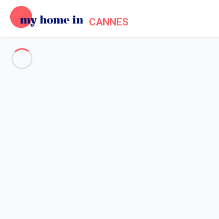
CANNES
Voir toutes les photos
Aperçu
Description
Carte
Tarifs et disponibilités
Accueil
Location appartement Cannes
Appartement 2 chambres Cannes
Appartement 2 chambres Cann
Appartement à 8 minutes à pied des plage