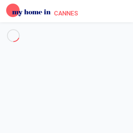
CANNES
Voir toutes les photos
Aperçu
Description
Carte
Tarifs et disponibilités
Avis (8)
Accueil
Location appartement Cannes
Appartement Cannes
Appartement Cannes