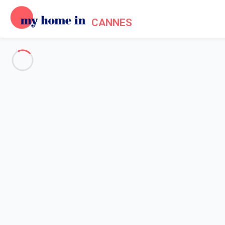
CANNES
Voir toutes les photos
Aperçu
Description
Carte
Tarifs et disponibilités
Accueil
Location appartement Cannes
Appartement 2 chambres Cannes
Appartement 2 chambres Cann
Superbe duplex lumineux à deux pas du ce