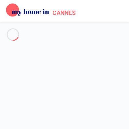
CANNES
Voir toutes les photos
Aperçu
Description
Carte
Tarifs et disponibilités
Avis (6)
Accueil
Location appartement Cannes
Appartement 4 chambres Cannes
Appartement 4 chambres
Cannes