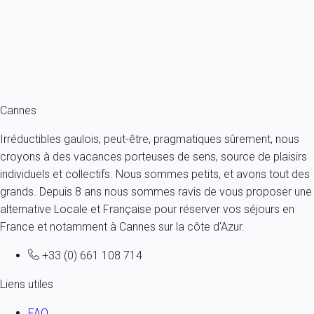
France - Côte d'Azur - Cannes
2 personnes - 1 chambre - 1 salle de bain
À partir de
143€
/nuit
Ref : 89524
Fermer
Cannes
Irréductibles gaulois, peut-être, pragmatiques sûrement, nous
croyons à des vacances porteuses de sens, source de plaisirs
individuels et collectifs. Nous sommes petits, et avons tout des
grands. Depuis 8 ans nous sommes ravis de vous proposer une
alternative Locale et Française pour réserver vos séjours en
France et notamment à Cannes sur la côte d'Azur.
+33 (0) 661 108 714
Liens utiles
FAQ