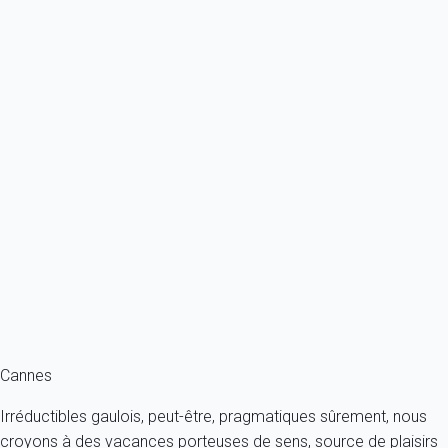
À partir de
112€
/nuit
Ref : 43398
Previous
Next
Classique
Appartement 2 chambres Cannes
France - Côte d'Azur - Cannes
4 personnes - 2 chambres - 2 salles de bain
À partir de
342€
/nuit
Ref : 80125
Fermer
Cannes
Irréductibles gaulois, peut-être, pragmatiques sûrement, nous
croyons à des vacances porteuses de sens, source de plaisirs