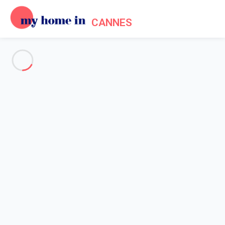
CANNES
Voir toutes les photos
Aperçu
Description
Carte
Tarifs et disponibilités
Avis (7)
Accueil
Location appartement Cannes
Appartement Cannes
Appartement Cannes