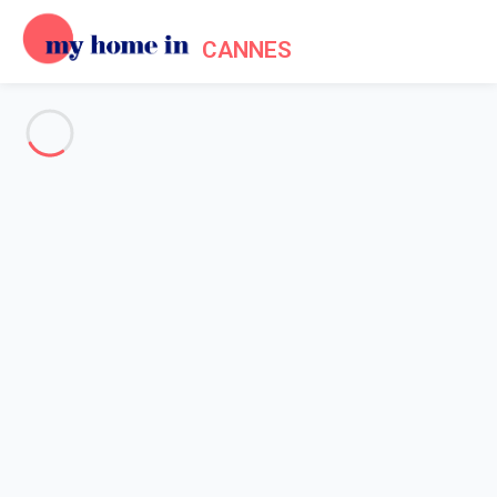
CANNES
Voir toutes les photos
Aperçu
Description
Carte
Tarifs et disponibilités
Accueil
Location appartement Cannes
Appartement 3 chambres Cannes
Appartement 3 chambres
Cannes