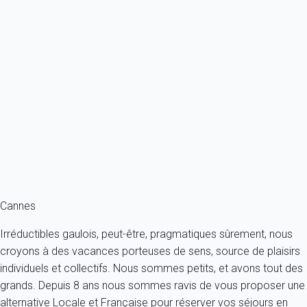
Classique
Appartement 1 chambre Cannes
France - Côte d'Azur - Cannes
4 personnes - 1 chambre - 1 salle de bain
À partir de
193€
/nuit
Ref : 88942
Fermer
Cannes
Irréductibles gaulois, peut-être, pragmatiques sûrement, nous
croyons à des vacances porteuses de sens, source de plaisirs
individuels et collectifs. Nous sommes petits, et avons tout des
grands. Depuis 8 ans nous sommes ravis de vous proposer une
alternative Locale et Française pour réserver vos séjours en