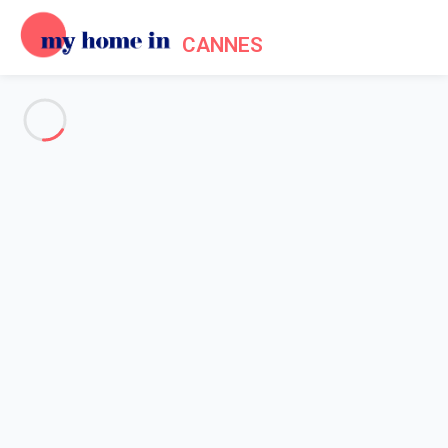
CANNES
Voir toutes les photos
Aperçu
Description
Carte
Tarifs et disponibilités
Accueil
Location appartement Cannes
Appartement 1 chambre Cannes
Appartement 1 chambre
Cannes