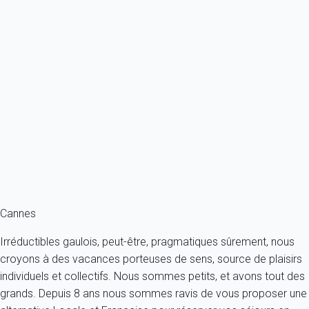
Essentiel
Appartement 1 chambre Cannes
France - Côte d'Azur - Cannes
5 personnes - 1 chambre - 1 salle de bain
À partir de
244€
/nuit
Ref : 89493
Fermer
Cannes
Irréductibles gaulois, peut-être, pragmatiques sûrement, nous
croyons à des vacances porteuses de sens, source de plaisirs
individuels et collectifs. Nous sommes petits, et avons tout des
grands. Depuis 8 ans nous sommes ravis de vous proposer une