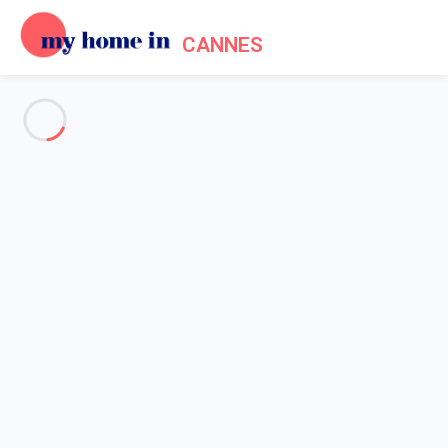
CANNES
Voir toutes les photos
Aperçu
Description
Carte
Tarifs et disponibilités
Accueil
Location appartement Cannes
Appartement 2 chambres Cannes
Appartement 2 chambres
Cannes