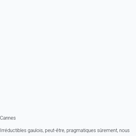
À partir de
432€
/nuit
Ref : 80201
Previous
Next
Classique
Cannes Centre : Magnifique 2 Chambres avec Terrasse de 50 m²
France - Côte d'Azur - Cannes
4 personnes - 2 chambres - 1 salle de bain
À partir de
298€
/nuit
Ref : 89030
Fermer
Cannes
Irréductibles gaulois, peut-être, pragmatiques sûrement, nous