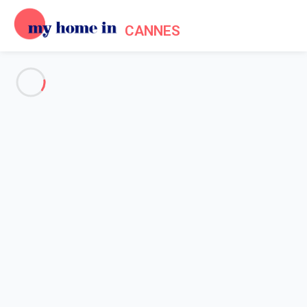
CANNES
Voir toutes les photos
Aperçu
Carte
Tarifs et disponibilités
Avis (9)
Accueil
Location appartement Cannes
Appartement 2 chambres Cannes
Appartement 2 chambres
Cannes