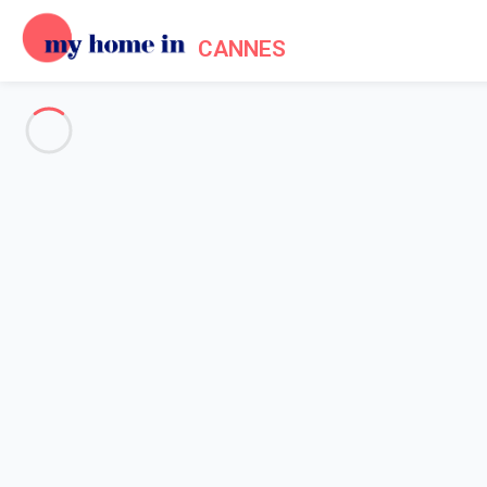
CANNES
Voir toutes les photos
Aperçu
Description
Carte
Tarifs et disponibilités
Avis (4)
Accueil
Location appartement Cannes
Appartement 1 chambre Cannes
Appartement 1 chambre Canne