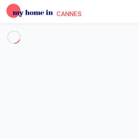
CANNES
Voir toutes les photos
Aperçu
Description
Carte
Tarifs et disponibilités
Avis (8)
Accueil
Location appartement Cannes
Cannes Luxury Rental - Joli 3 chambres à louer avec
terrasse de 50m²
Cannes Luxury Rental - Joli 3