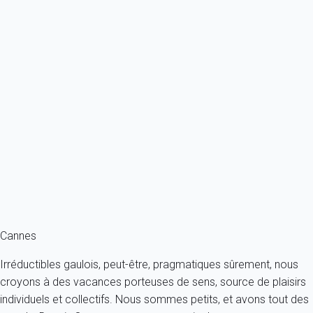
Previous
Next
Classique
Appartement 1 chambre Cannes
France - Côte d'Azur - Cannes
4 personnes - 1 chambre - 1 salle de bain
À partir de
107€
/nuit
Ref : 88443
Fermer
Cannes
Irréductibles gaulois, peut-être, pragmatiques sûrement, nous
croyons à des vacances porteuses de sens, source de plaisirs
individuels et collectifs. Nous sommes petits, et avons tout des