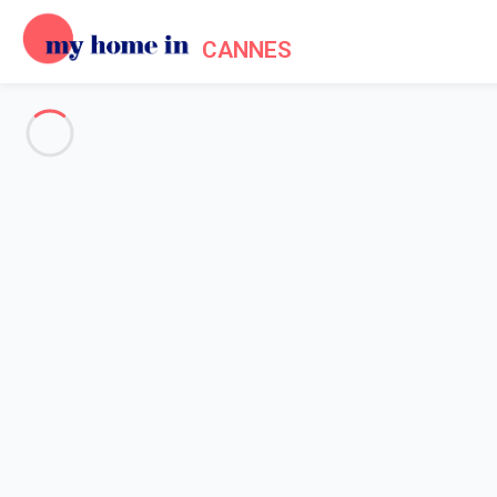
CANNES
Voir toutes les photos
Aperçu
Description
Carte
Tarifs et disponibilités
Avis (10)
Accueil
Location appartement Cannes
Appartement 1 chambre Cannes
Appartement 1 chambre Canne