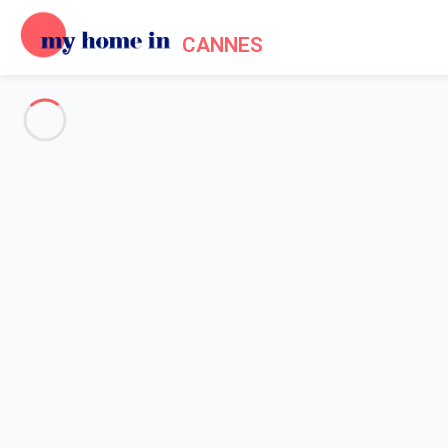
CANNES
Voir toutes les photos
Aperçu
Description
Carte
Tarifs et disponibilités
Accueil
Location appartement Cannes
Appartement 1 chambre Cannes
Appartement 1 chambre Canne
A 10 minutes à pied de la Croisette et 5 