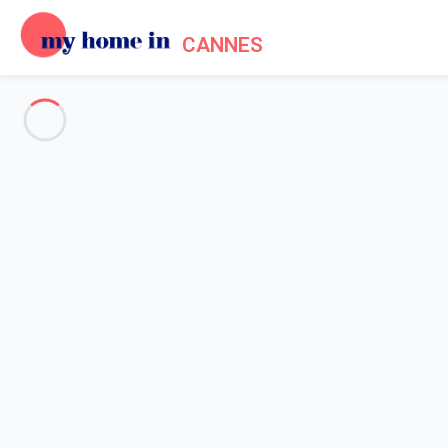
CANNES
Voir toutes les photos
Aperçu
Description
Carte
Tarifs et disponibilités
Avis (5)
Accueil
Location appartement Cannes
Appartement 1 chambre Cannes
Appartement 1 chambre Canne