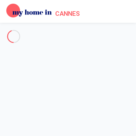
CANNES
Voir toutes les photos
Aperçu
Description
Carte
Tarifs et disponibilités
Avis (4)
Accueil
Location appartement vacances Antibes
Appartement 1 chambre Antibes
Appartement 1 chambre
Antibes