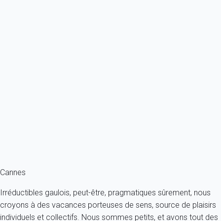
Ref : 87251
Previous
Next
Classique
Appartement 1 chambre Antibes
France - Côte d'Azur - Antibes
2 personnes - 1 chambre - 1 salle de bain
À partir de
123€
/nuit
Ref : 55143
Fermer
Cannes
Irréductibles gaulois, peut-être, pragmatiques sûrement, nous
croyons à des vacances porteuses de sens, source de plaisirs
individuels et collectifs. Nous sommes petits, et avons tout des