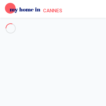
CANNES
Cannes & Environs
-
Votre recherche
RECHERCHER
Vos filtres
Appliquer
Arrivée